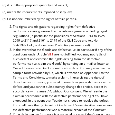
(d) it is in the appropriate quantity and weight;
(e) meets the requirements imposed on it by law;
(f) it is not encumbered by the rights of third parties.
The rights and obligations regarding rights from defective
performance are governed by the relevant generally binding legal
regulations (in particular the provisions of Sections 1914 to 1925,
2099 to 2117 and 2161 to 2174 of the Civil Code and Act No.
634/1992 Coll., on Consumer Protection, as amended).
In the event that the Goods are defective, i.e. in particular if any of the
conditions under Article
VII.1
are not fulfilled, you may notify Us of
such defect and exercise the rights arising from the defective
performance (i.e. claim the Goods) by sending an e-mail or letter to
Our addresses listed in Our identification data. You may also use the
sample form provided by Us, which is attached as Appendix 1 to the
Terms and Conditions, to make a claim. In exercising the right of
defective performance, you must choose how you wish to resolve the
defect, and you cannot subsequently change this choice, except in
accordance with clause 7.4, without Our consent. We will settle the
claim in accordance with the defective performance right You have
exercised. In the event that You do not choose to resolve the defect,
You shall have the rights set out in clause 7.5 even in situations where
the defective performance was a material breach of the Contract.
If the defective performance is a material breach of the Contract, you