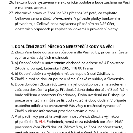
Faktura bude vystavena v elektronické podobě a bude zaslána na Vaši
e-mailovou adresu.
Vlastnické právo ke Zboží na Vás přechází až poté, co zaplatíte
Celkovou cenu a Zboží převezmete. V případě platby bankovním
převodem je Celková cena zaplacena připsáním na Náš účet,
v ostatních případech je zaplacena v okamžik provedení platby.
DORUČENÍ ZBOŽÍ, PŘECHOD NEBEZPEČÍ ŠKODY NA VĚCI
Zboží Vám bude doručeno způsobem dle Vaší volby, přičemž můžete
vybírat z následujících možností:
a) Osobní odběr v univerzitním obchodě na adrese AAU Bookstore
(Student lounge), Letenská 120/5, 118 00 Praha 1
b) Osobní odběr na výdejních místech společnosti Zásilkovna.
Zboží je možné doručit pouze v rámci České republiky a Slovenska.
Doba doručení Zboží vždy závisí na jeho dostupnosti a na zvoleném
způsobu doručení a platby. Předpokládaná doba doručení Zboží Vám
bude sdělena v potvrzení Objednávky. Doba uvedená na E-shopu je
pouze orientační a může se lišit od skutečné doby dodání. V případě
osobního odběru na provozovně Vás vždy o možnosti vyzvednutí
Zboží budeme informovat prostřednictvím e-mailu.
V případě, kdy porušíte svoji povinnost převzít Zboží, s výjimkou
případů dle čl.
VI.4.
Podmínek, nemá to za následek porušení Naší
povinnosti Vám Zboží doručit. Zároveň to, že Zboží nepřevezmete,
není odstoupení od Smlouvy mezi Námi a Vámi. Nám ale v takovém