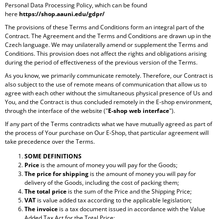
Personal Data Processing Policy, which can be found
here
https://shop.aauni.edu/gdpr/
The provisions of these Terms and Conditions form an integral part of the
Contract. The Agreement and the Terms and Conditions are drawn up in the
Czech language. We may unilaterally amend or supplement the Terms and
Conditions. This provision does not affect the rights and obligations arising
during the period of effectiveness of the previous version of the Terms.
As you know, we primarily communicate remotely. Therefore, our Contract is
also subject to the use of remote means of communication that allow us to
agree with each other without the simultaneous physical presence of Us and
You, and the Contract is thus concluded remotely in the E-shop environment,
through the interface of the website ("
E-shop web interface
").
If any part of the Terms contradicts what we have mutually agreed as part of
the process of Your purchase on Our E-Shop, that particular agreement will
take precedence over the Terms.
SOME DEFINITIONS
Price
is the amount of money you will pay for the Goods;
The price for shipping
is the amount of money you will pay for
delivery of the Goods, including the cost of packing them;
The total price
is the sum of the Price and the Shipping Price;
VAT
is value added tax according to the applicable legislation;
The invoice
is a tax document issued in accordance with the Value
Added Tax Act for the Total Price;