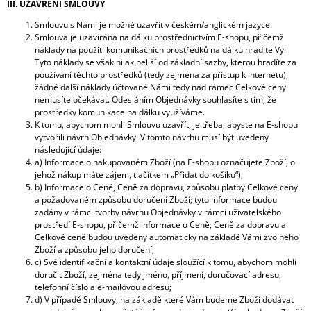
III. UZAVŘENÍ SMLOUVY
Smlouvu s Námi je možné uzavřít v českém/anglickém jazyce.
Smlouva je uzavírána na dálku prostřednictvím E-shopu, přičemž
náklady na použití komunikačních prostředků na dálku hradíte Vy.
Tyto náklady se však nijak neliší od základní sazby, kterou hradíte za
používání těchto prostředků (tedy zejména za přístup k internetu),
žádné další náklady účtované Námi tedy nad rámec Celkové ceny
nemusíte očekávat. Odesláním Objednávky souhlasíte s tím, že
prostředky komunikace na dálku využíváme.
K tomu, abychom mohli Smlouvu uzavřít, je třeba, abyste na E-shopu
vytvořili návrh Objednávky. V tomto návrhu musí být uvedeny
následující údaje:
a) Informace o nakupovaném Zboží (na E-shopu označujete Zboží, o
jehož nákup máte zájem, tlačítkem „Přidat do košíku“);
b) Informace o Ceně, Ceně za dopravu, způsobu platby Celkové ceny
a požadovaném způsobu doručení Zboží; tyto informace budou
zadány v rámci tvorby návrhu Objednávky v rámci uživatelského
prostředí E-shopu, přičemž informace o Ceně, Ceně za dopravu a
Celkové ceně budou uvedeny automaticky na základě Vámi zvolného
Zboží a způsobu jeho doručení;
c) Své identifikační a kontaktní údaje sloužící k tomu, abychom mohli
doručit Zboží, zejména tedy jméno, příjmení, doručovací adresu,
telefonní číslo a e-mailovou adresu;
d) V případě Smlouvy, na základě které Vám budeme Zboží dodávat