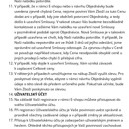
Naši nabídku potvrdíte.
V případě, že v rámci E-shopu nebo v návrhu Objednávky bude
uvedena zjevně chybná Cena, nejsme povinni Vám Zboží za tuto Cenu
dodat ani v případě, kdy jste obdrželi potvrzení Objednávky, a tedy
došlo k uzavření Smlouvy. V takové situaci Vás budeme bezodkladně
kontaktovat a zašleme Vám nabídku na uzavření nové Smlouvy
v pozměněné podobě oproti Objednávce. Nová Smlouva je v takovém
případě uzavřena ve chvíli, kdy Naši nabídku potvrdíte. V případě, že
Naši nabídku nepotvrdíte ani ve lhůtě 3 dnů od jejího odeslání, jsme
oprávněni od uzavřené Smlouvy odstoupit. Za zjevnou chybu v Ceně
se považuje například situace, kdy Cena neodpovídá obvyklé ceně u
jiných prodejců nebo chybí či přebývá cifra.
V případě, kdy dojde k uzavření Smlouvy, Vám vzniká závazek
k zaplacení Celkové ceny.
V některých případech umožňujeme na nákup Zboží využít slevu. Pro
poskytnutí slevy je třeba, abyste v rámci návrhu Objednávky vyplnili
údaje o této slevě do předem určeného pole. Pokud tak učiníte, bude
Vám Zboží poskytnuto se slevou.
UŽIVATELSKÝ ÚČET
Na základě Vaší registrace v rámci E-shopu můžete přistupovat do
svého Uživatelského účtu.
Při registraci Uživatelského účtu je Vaše povinnost uvést správně a
pravdivě všechny zadávané údaje a v případě změny je aktualizovat.
Přístup k Uživatelskému účtu je zabezpečen uživatelským jménem a
heslem. Ohledně těchto přístupových je Vaší povinností zachovávat