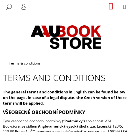
C
Skip
SHOPP
M
SEARCH
to
CART
A
LOGIN
BACK
BACK
content
R
T
W
H
A
T
A
Home
Terms & conditions
R
TERMS AND CONDITIONS
E
Y
O
The general terms and conditions in English can be found below
on the page. In case of a legal dispute, the Czech version of these
U
terms will be applied.
L
VŠEOBECNÉ OBCHODNÍ PODMÍNKY
O
Tyto všeobecné obchodní podmínky (“
Podmínky
”) společnosti AAU
O
Bookstore, se sídlem
Anglo-americká vysoká škola, z.ú.
Letenská 120/5,
K
118 00 Praha 1, IČO, zapsaná v obchodním rejstříku pod sp. zn. U 501/MSPH