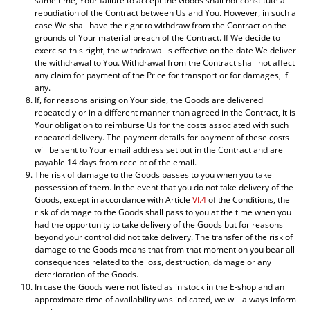
same time, Your failure to accept the Goods shall not constitute a
repudiation of the Contract between Us and You. However, in such a
case We shall have the right to withdraw from the Contract on the
grounds of Your material breach of the Contract. If We decide to
exercise this right, the withdrawal is effective on the date We deliver
the withdrawal to You. Withdrawal from the Contract shall not affect
any claim for payment of the Price for transport or for damages, if
any.
If, for reasons arising on Your side, the Goods are delivered
repeatedly or in a different manner than agreed in the Contract, it is
Your obligation to reimburse Us for the costs associated with such
repeated delivery. The payment details for payment of these costs
will be sent to Your email address set out in the Contract and are
payable 14 days from receipt of the email.
The risk of damage to the Goods passes to you when you take
possession of them. In the event that you do not take delivery of the
Goods, except in accordance with Article
VI.4
of the Conditions, the
risk of damage to the Goods shall pass to you at the time when you
had the opportunity to take delivery of the Goods but for reasons
beyond your control did not take delivery. The transfer of the risk of
damage to the Goods means that from that moment on you bear all
consequences related to the loss, destruction, damage or any
deterioration of the Goods.
In case the Goods were not listed as in stock in the E-shop and an
approximate time of availability was indicated, we will always inform