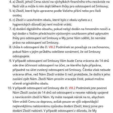
a) Zboží, jehož Cena závisí na výchylkách finančního trhu nezávisle na
Naší vůli a může k nim dojít během lhůty pro odstoupení od Smlouvy;
b) Zboží, které bylo upraveno podle Vašeho přání nebo pro Vaši
osobu;
c) Zboží v uzavřeném obalu, které bylo z obalu vyňato a z
hygienických důvodů jej není možné vrátit;
d) dodání digitálního obsahu, pokud nebyl dodán na hmotném nosiči a
byl dodán s Vaším předchozím výslovným souhlasem před uplynutím
lhůty pro odstoupení od Smlouvy a My jsme Vám sdělili, že nemáte
právo na odstoupení od Smlouvy.
Lhůta k odstoupení dle čl.
VIII.2
Podmínek se považuje za zachovanou,
pokud Nám v jejím průběhu odešlete oznámení, že od Smlouvy
odstupujete.
V případě odstoupení od Smlouvy Vám bude Cena vrácena do 14 dnů
ode dne účinnosti odstoupení na účet, ze kterého byla připsána,
případně na účet zvolený odstoupení od Smlouvy. Částka však nebude
vrácena dříve, než Nám Zboží vrátíte či než prokážete, že došlo k jeho
zaslání zpět Nám. Zboží Nám prosím vracejte čisté, pokud možno
včetně originálního obalu.
V případě odstoupení od Smlouvy dle čl.
VIII.2
Podmínek jste povinní
Nám Zboží zaslat do 14 dnů od odstoupení a nesete náklady spojené
s navrácením zboží k Nám. Vy máte naopak nárok na to, abychom
Vám vrátili Cenu za dopravu, avšak pouze ve výši odpovídající
nejlevnějšímu nabízenému způsobu dodání Zboží, který jsme pro
dodání Zboží nabízeli. V případě odstoupení z důvodu, že My