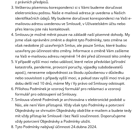
z právních předpisů.
Veškerou písemnou korespondenci si s Vámi budeme doručovat
elektronickou poštou. Naše e-mailová adresa je uvedena u Našich
identifikačních údajů. My budeme doručovat korespondenci na Vaši e-
mailovou adresu uvedenou ve Smlouvě, v Uživatelském účtu nebo
přes kterou jste nás kontaktovali.
Smlouvu je možné měnit pouze na základě naší písemné dohody. My
jsme však oprávněni změnit a doplnit tyto Podmínky, tato změna se
však nedotkne již uzavřených Smluv, ale pouze Smluv, které budou
uzavřeny po účinnosti této změny. Informace o změně Vám zašleme
na Vaši e-mailovou adresu nejméně 14 dní před účinností této změny
V případě vyšší moci nebo událostí, které nelze předvídat (přírodní
katastrofa, pandemie, provozní poruchy, výpadky subdodavatelů
apod.), neneseme odpovědnost za škodu způsobenou v důsledku
nebo souvislosti s případy vyšší moci, a pokud stav vyšší moci trvá po
dobu delší než 10 dnů, máme My i Vy právo od Smlouvy odstoupit.
Přílohou Podmínek je vzorový formulář pro reklamaci a vzorový
formulář pro odstoupení od Smlouvy.
Smlouva včetně Podmínek je archivována v elektronické podobě u
Nás, ale není Vám přístupná. Vždy však tyto Podmínky a potvrzení
Objednávky se shrnutím Objednávky obdržíte e-mailem a budete tedy
mít vždy přístup ke Smlouvě i bez Naší součinnosti. Doporučujeme
vždy potvrzení Objednávky a Podmínky uložit.
Tyto Podmínky nabývají účinnosti 24.dubna 2024.