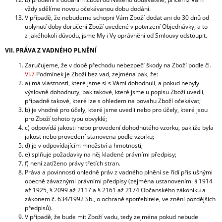
vždy sdělíme novou očekávanou dobu dodání.
V případě, že nebudeme schopni Vám Zboží dodat ani do 30 dnů od
uplynutí doby doručení Zboží uvedené v potvrzení Objednávky, a to
z jakéhokoli důvodu, jsme My i Vy oprávněni od Smlouvy odstoupit.
VII. PRÁVA Z VADNÉHO PLNĚNÍ
Zaručujeme, že v době přechodu nebezpečí škody na Zboží podle čl.
VI.7
Podmínek je Zboží bez vad, zejména pak, že:
a) má vlastnosti, které jsme si s Vámi dohodnuli, a pokud nebyly
výslovně dohodnuty, pak takové, které jsme u popisu Zboží uvedli,
případně takové, které lze s ohledem na povahu Zboží očekávat;
b) je vhodné pro účely, které jsme uvedli nebo pro účely, které jsou
pro Zboží tohoto typu obvyklé;
c) odpovídá jakosti nebo provedení dohodnutého vzorku, pakliže byla
jakost nebo provedení stanovena podle vzorku;
d) je v odpovídajícím množství a hmotnosti;
e) splňuje požadavky na něj kladené právními předpisy;
f) není zatíženo právy třetích stran.
Práva a povinnosti ohledně práv z vadného plnění se řídí příslušnými
obecně závaznými právními předpisy (zejména ustanoveními § 1914
až 1925, § 2099 až 2117 a § 2161 až 2174 Občanského zákoníku a
zákonem č. 634/1992 Sb., o ochraně spotřebitele, ve znění pozdějších
předpisů).
V případě, že bude mít Zboží vadu, tedy zejména pokud nebude