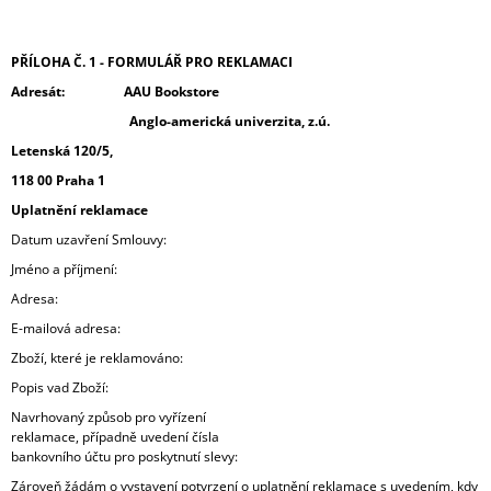
PŘÍLOHA Č. 1 - FORMULÁŘ PRO REKLAMACI
Adresát:
AAU Bookstore
Anglo-americká univerzita, z.ú.
Letenská 120/5,
118 00 Praha 1
Uplatnění reklamace
Datum uzavření Smlouvy:
Jméno a příjmení:
Adresa:
E-mailová adresa:
Zboží, které je reklamováno:
Popis vad Zboží:
Navrhovaný způsob pro vyřízení
reklamace, případně uvedení čísla
bankovního účtu pro poskytnutí slevy:
Zároveň žádám o vystavení potvrzení o uplatnění reklamace s uvedením, kdy