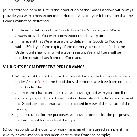
you in case:
(a) an extraordinary failure in the production of the Goods and we will always
provide you with a new expected period of availability or information that the
Goods cannot be delivered;
b) delay in delivery of the Goods from Our Supplier, and We will
always provide You with a new expected delivery time.
In the event that We are unable to deliver the Goods to You even
within 30 days of the expiry of the delivery period specified in the
Order Confirmation, for whatever reason, We and You shall be
entitled to withdraw from the Contract.
VII. RIGHTS FROM DEFECTIVE PERFORMANCE
We warrant that at the time the risk of damage to the Goods passes
under Article
VI.7
of the Conditions, the Goods are free from defects,
in particular that:
a) it has the characteristics that we have agreed with you, and if not
expressly agreed, then those that we have stated in the description of
the Goods or those that can be expected in view of the nature of the
Goods;
b) it is suitable for the purposes we have stated or for the purposes
that are usual for Goods of that type;
(c) corresponds to the quality or workmanship of the agreed sample, if the
quality or workmanship has been determined from the sample;