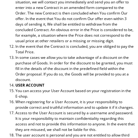
situation, we will contact you immediately and send you an offer to
enter into a new Contract in an amended form compared to the
Order. The new Contract is then concluded when You confirm Our
offer. In the event that You do not confirm Our offer even within 3
days of sending it, We shall be entitled to withdraw from the
concluded Contract. An obvious error in the Price is considered to be,
for example, a situation where the Price does not correspond to the
usual price at other retailers or a missing or missing digit.
In the event that the Contract is concluded, you are obliged to pay the
Total Price.
In some cases we allow you to take advantage of a discount on the
purchase of Goods. In order for the discount to be granted, you must
fill in the details of the discount in the predefined field within the
Order proposal. If you do so, the Goods will be provided to you at a
discount.
USER ACCOUNT
You can access your User Account based on your registration in the
E-shop.
When registering for a User Account, it is your responsibility to
provide correct and truthful information and to update it if it changes.
Access to the User Account is secured by a username and password.
It is your responsibility to maintain confidentiality regarding this
access and not to provide this information to anyone. In the event that
they are misused, we shall not be liable for this.
The user account is personal and you are not entitled to allow third