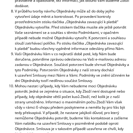
pravidelně a opakovaně, též informaci, jak dlouho Vám budeme Zboží
dodávat.
V průběhu tvorby návrhu Objednávky může až do doby jejího
vytvoření údaje měnit a kontrolovat. Po provedení kontroly
prostřednictvím stisku tlačítka „Objednávka zavazující k platbě“
Objednávku vytvoříte. Před stiskem tlačítka musíte ale ještě potvrdit
Vaše seznámení se a souhlas s těmito Podmínkami, v opačném
případě nebude možné Objednávku vytvořit. K potvrzení a souhlasu
slouží zatrhávací políčko. Po stisku tlačítka „Objednávka zavazující
k platbě“ budou všechny vyplněné informace odeslány přímo Nám.
Vaši Objednávku Vám v co nejkratší době poté, kdy Nám bude
doručena, potvrdíme zprávou odeslanou na Vaši e-mailovou adresu
zadanou v Objednávce. Součástí potvrzení bude shrnutí Objednávky a
tyto Podmínky. Potvrzením Objednávky z naší strany dochází
k uzavření Smlouvy mezi Námi a Vámi. Podmínky ve znění účinném ke
dni Objednávky tvoří nedílnou součást Smlouvy.
Mohou nastat i případy, kdy Vám nebudeme moci Objednávku
potvrdit. Jedná se zejména o situace, kdy Zboží není dostupné nebo
případy, kdy objednáte větší počet kusů Zboží, než kolik je z naší
strany umožněno. Informaci o maximálním počtu Zboží Vám však
vždy v rámci E-shopu předem poskytneme a neměla by pro Vás být
tedy překvapivá. V případě, že nastane jakýkoli důvod, pro který
nemůžeme Objednávku potvrdit, budeme Vás kontaktovat a zašleme
Vám nabídku na uzavření Smlouvy v pozměněné podobě oproti
Objednávce. Smlouva je v takovém případě uzavřena ve chvíli, kdy