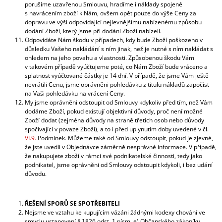
porušíme uzavřenou Smlouvu, hradíme i náklady spojené
s navrácením zboží k Nám, ovšem opět pouze do výše Ceny za
dopravu ve výši odpovídající nejlevnějšímu nabízenému způsobu
dodání Zboží, který jsme při dodání Zboží nabízeli.
Odpovídáte Nám škodu v případech, kdy bude Zboží poškozeno v
důsledku Vašeho nakládání s ním jinak, než je nutné s ním nakládat s
ohledem na jeho povahu a vlastnosti. Způsobenou škodu Vám
v takovém případě vyúčtujeme poté, co Nám Zboží bude vráceno a
splatnost vyúčtované částky je 14 dní. V případě, že jsme Vám ještě
nevrátili Cenu, jsme oprávněni pohledávku z titulu nákladů započíst
na Vaši pohledávku na vrácení Ceny.
My jsme oprávněni odstoupit od Smlouvy kdykoliv před tím, než Vám
dodáme Zboží, pokud existují objektivní důvody, proč není možné
Zboží dodat (zejména důvody na straně třetích osob nebo důvody
spočívající v povaze Zboží), a to i před uplynutím doby uvedené v čl.
VI.9.
Podmínek. Můžeme také od Smlouvy odstoupit, pokud je zjevné,
že jste uvedli v Objednávce záměrně nesprávné informace. V případě,
že nakupujete zboží v rámci své podnikatelské činnosti, tedy jako
podnikatel, jsme oprávněni od Smlouvy odstoupit kdykoli, i bez udání
důvodu.
ŘEŠENÍ SPORŮ SE SPOTŘEBITELI
Nejsme ve vztahu ke kupujícím vázáni žádnými kodexy chování ve
smyslu ustanovení § 1826 odst. 1 písm. e) Občanského zákoníku.