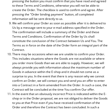
pressing the button you must confirm that you have read and agreed
to these Terms and Conditions, otherwise you will not be able to
create the Order. The checkbox is used to confirm and agree. After
pressing the "Order binding payment" button, all completed
information will be sent directly to us.
We will confirm your Order as soon as possible after it is delivered to
Us by a message sent to your e-mail address specified in the Order.
The confirmation will include a summary of the Order and these
Terms and Conditions. Confirmation of the Order by Us shall
constitute the conclusion of the Contract between Us and You. The
Terms as in force on the date of the Order form an integral part of the
Contract.
There may be occasions when we are unable to confirm your Order.
This includes situations where the Goods are not available or where
you order more Goods than we are able to supply. However, we will
always provide you with information about the maximum number of
Goods in advance within the E-shop and it should not come as a
surprise to you. In the event that there is any reason why we cannot
confirm an Order, we will contact you and send you an offer to enter
into a Contract in a form amended from the Order. In such a case, the
Contract will be concluded at the time You confirm Our offer.
In the event that an obviously incorrect Price is indicated within the E-
shop or in the Order proposal, we are not obliged to deliver the Goods
to you at that Price even if you have received confirmation of the
Order and therefore the Contract has been concluded. In such a