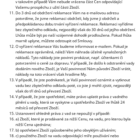
v takovém případě Vám nebude vrácena část Cen odpovídající
Vašemu prospěchu z užití části Zboží.
Do 3 dnů od obdržení reklamace Vám na e-mailovou adresu
potvrdíme, že jsme reklamaci obdrželi, kdy jsme ji obdrželi a
předpokládanou dobu trvání vyřízení reklamace. Reklamaci vyřídíme
bez zbytečného odkladu, nejpozději však do 30 dnů od jejího obdržení.
Lhůta může být po naší vzájemné dohodě prodloužena. Pokud lhůta
marně uplyne, můžete odstoupit od Smlouvy.
O vyřízení reklamace Vás budeme informovat e-mailem. Pokud je
reklamace oprávněná, náleží Vám náhrada účelně vynaložených
nákladů. Tyto náklady jste povinni prokázat, např. účtenkami či
potvrzeními o ceně za dopravu. V případě, že došlo k odstranění vady
dodáním nového Zboží, je Vaší povinností Nám původní Zboží vrátit,
náklady na toto vrácení však hradíme My.
V případě, že jste podnikateli, je Vaší povinností oznámit a vytknout
vadu bez zbytečného odkladu poté, co jste ji mohli zjistit, nejpozději
však do tří dnů od převzetí Zboží.
V případě, že jste spotřebitel, máte právo uplatit práva z vadného
plnění u vady, která se vyskytne u spotřebního Zboží ve lhůtě 24
měsíců od převzetí Zboží.
Ustanovení ohledně práva z vad se nepoužijí v případě:
a) Zboží, které je prodávané za nižší Cenu, na vadu, pro kterou byla
nižší Cena ujednána;
b) opotřebení Zboží způsobeného jeho obvyklým užíváním;
c) použitého Zboží na vadu odpovídající míře používání nebo