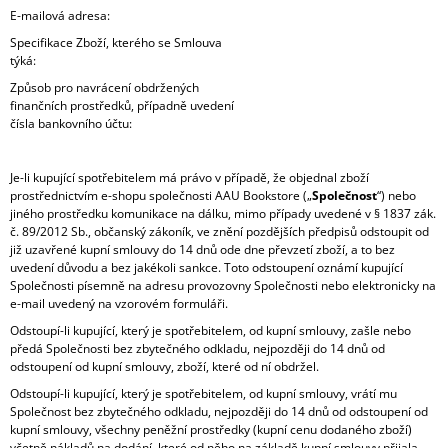
E-mailová adresa:
Specifikace Zboží, kterého se Smlouva
týká:
Způsob pro navrácení obdržených
finančních prostředků, případně uvedení
čísla bankovního účtu:
Je-li kupující spotřebitelem má právo v případě, že objednal zboží
prostřednictvím e-shopu společnosti AAU Bookstore („
Společnost
“) nebo
jiného prostředku komunikace na dálku, mimo případy uvedené v § 1837 zák.
č. 89/2012 Sb., občanský zákoník, ve znění pozdějších předpisů odstoupit od
již uzavřené kupní smlouvy do 14 dnů ode dne převzetí zboží, a to bez
uvedení důvodu a bez jakékoli sankce. Toto odstoupení oznámí kupující
Společnosti písemně na adresu provozovny Společnosti nebo elektronicky na
e-mail uvedený na vzorovém formuláři.
Odstoupí-li kupující, který je spotřebitelem, od kupní smlouvy, zašle nebo
předá Společnosti bez zbytečného odkladu, nejpozději do 14 dnů od
odstoupení od kupní smlouvy, zboží, které od ní obdržel.
Odstoupí-li kupující, který je spotřebitelem, od kupní smlouvy, vrátí mu
Společnost bez zbytečného odkladu, nejpozději do 14 dnů od odstoupení od
kupní smlouvy, všechny peněžní prostředky (kupní cenu dodaného zboží)
včetně nákladů na dodání, které od něho na základě kupní smlouvy přijala,