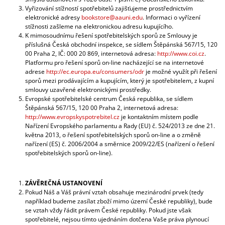
Vyřizování stížností spotřebitelů zajišťujeme prostřednictvím
elektronické adresy
bookstore@aauni.edu
. Informaci o vyřízení
stížnosti zašleme na elektronickou adresu kupujícího.
K mimosoudnímu řešení spotřebitelských sporů ze Smlouvy je
příslušná Česká obchodní inspekce, se sídlem Štěpánská 567/15, 120
00 Praha 2, IČ: 000 20 869, internetová adresa:
http://www.coi.cz
.
Platformu pro řešení sporů on-line nacházející se na internetové
adrese
http://ec.europa.eu/consumers/odr
je možné využít při řešení
sporů mezi prodávajícím a kupujícím, který je spotřebitelem, z kupní
smlouvy uzavřené elektronickými prostředky.
Evropské spotřebitelské centrum Česká republika, se sídlem
Štěpánská 567/15, 120 00 Praha 2, internetová adresa:
http://www.evropskyspotrebitel.cz
je kontaktním místem podle
Nařízení Evropského parlamentu a Rady (EU) č. 524/2013 ze dne 21.
května 2013, o řešení spotřebitelských sporů on-line a o změně
nařízení (ES) č. 2006/2004 a směrnice 2009/22/ES (nařízení o řešení
spotřebitelských sporů on-line).
ZÁVĚREČNÁ USTANOVENÍ
Pokud Náš a Váš právní vztah obsahuje mezinárodní prvek (tedy
například budeme zasílat zboží mimo území České republiky), bude
se vztah vždy řádit právem České republiky. Pokud jste však
spotřebitelé, nejsou tímto ujednáním dotčena Vaše práva plynoucí