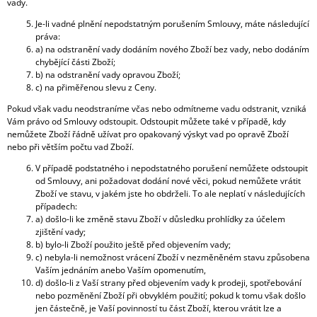
vady.
Je-li vadné plnění nepodstatným porušením Smlouvy, máte následující
práva:
a) na odstranění vady dodáním nového Zboží bez vady, nebo dodáním
chybějící části Zboží;
b) na odstranění vady opravou Zboží;
c) na přiměřenou slevu z Ceny.
Pokud však vadu neodstraníme včas nebo odmítneme vadu odstranit, vzniká
Vám právo od Smlouvy odstoupit. Odstoupit můžete také v případě, kdy
nemůžete Zboží řádně užívat pro opakovaný výskyt vad po opravě Zboží
nebo při větším počtu vad Zboží.
V případě podstatného i nepodstatného porušení nemůžete odstoupit
od Smlouvy, ani požadovat dodání nové věci, pokud nemůžete vrátit
Zboží ve stavu, v jakém jste ho obdrželi. To ale neplatí v následujících
případech:
a) došlo-li ke změně stavu Zboží v důsledku prohlídky za účelem
zjištění vady;
b) bylo-li Zboží použito ještě před objevením vady;
c) nebyla-li nemožnost vrácení Zboží v nezměněném stavu způsobena
Vaším jednáním anebo Vaším opomenutím,
d) došlo-li z Vaší strany před objevením vady k prodeji, spotřebování
nebo pozměnění Zboží při obvyklém použití; pokud k tomu však došlo
jen částečně, je Vaší povinností tu část Zboží, kterou vrátit lze a