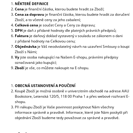
O
NĚKTERÉ DEFINICE
M
Cena
je finanční částka, kterou budete hradit za Zboží;
M
Cena za dopravu
je finanční částka, kterou budete hradit za doručení
E
Zboží, a to včetně ceny za jeho zabalení;
Celková cena
je součet Ceny a Ceny za dopravu;
N
DPH
je daň z přidané hodnoty dle platných právních předpisů;
D
Faktura
je daňový doklad vystavený v souladu se zákonem o dani
z přidané hodnoty na Celkovou cenu;
PEACOCK
Objednávka
je Váš neodvolatelný návrh na uzavření Smlouvy o koupi
BROOCH
Zboží s Námi;
AAU
Vy
jste osoba nakupující na Našem E-shopu, právními předpisy
209
označovaná jako kupující;
Kč
Zboží
je vše, co můžete nakoupit na E-shopu.
OBECNÁ USTANOVENÍ A POUČENÍ
Koupě Zboží je možná osobně v univerzitním obchodě na adrese AAU
Bookstore, Letenská 120/5, 118 00 Praha 1 a přes webové rozhraní E-
shopu.
Při nákupu Zboží je Vaše povinnost poskytnout Nám všechny
informace správně a pravdivě. Informace, které jste Nám poskytli při
objednání Zboží budeme tedy považovat za správné a pravdivé.