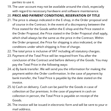
parties to use it.
The user account may not be available around the clock, especially
with regard to necessary hardware and software maintenance.
PRICE AND PAYMENT CONDITIONS, RESERVATION OF TITLE
The price is always indicated in the E-shop, in the Order proposal and
of course in the Contract. In the event of a discrepancy between the
Price stated for the Goods within the E-shop and the Price stated in
the Order Proposal, the Price stated in the Order Proposal shall apply,
which shall always be the same as the price in the Contract. Within
the Order proposal, the Price for shipping is also indicated, or the
conditions under which shipping is free of charge.
The total price is inclusive of VAT including all statutory charges.
Payment of the Total Price will be required from You after the
conclusion of the Contract and before delivery of the Goods. You may
pay the Total Price in the following ways:
a) By bank transfer. We will send you the information for making the
payment within the Order confirmation. In the case of payment by
bank transfer, the Total Price is payable by the date stated on the
invoice.
b) Cash on delivery. Cash can be paid for the Goods in case of
collection at Our premises. In the case of payment in cash on
collection in person, the Total Price is payable on receipt of the
Goods.
The invoice will be issued in electronic form and will be sent to your e-
mail address.