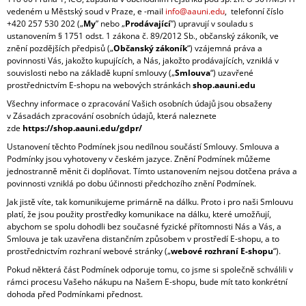
vedeném u Městský soud v Praze, e -mail
info@aauni.edu
,
telefonní číslo
I
+420 257 530 202 („
My
” nebo „
Prodávající
”) upravují v souladu s
N
ustanovením § 1751 odst. 1 zákona č. 89/2012 Sb., občanský zákoník, ve
G
znění pozdějších předpisů („
Občanský zákoník
“) vzájemná práva a
povinnosti Vás, jakožto kupujících, a Nás, jakožto prodávajících, vzniklá v
F
souvislosti nebo na základě kupní smlouvy („
Smlouva
“) uzavřené
O
prostřednictvím E-shopu na webových stránkách
shop.aauni.edu
R
Všechny informace o zpracování Vašich osobních údajů jsou obsaženy
v Zásadách zpracování osobních údajů, která naleznete
?
zde
https://shop.aauni.edu/gdpr/
Ustanovení těchto Podmínek jsou nedílnou součástí Smlouvy. Smlouva a
Podmínky jsou vyhotoveny v českém jazyce. Znění Podmínek můžeme
jednostranně měnit či doplňovat. Tímto ustanovením nejsou dotčena práva a
povinnosti vzniklá po dobu účinnosti předchozího znění Podmínek.
SEARCH
Jak jistě víte, tak komunikujeme primárně na dálku. Proto i pro naši Smlouvu
platí, že jsou použity prostředky komunikace na dálku, které umožňují,
abychom se spolu dohodli bez současné fyzické přítomnosti Nás a Vás, a
Smlouva je tak uzavřena distančním způsobem v prostředí E-shopu, a to
W
prostřednictvím rozhraní webové stránky („
webové rozhraní E-shopu
“).
E
Pokud některá část Podmínek odporuje tomu, co jsme si společně schválili v
R
rámci procesu Vašeho nákupu na Našem E-shopu, bude mít tato konkrétní
E
dohoda před Podmínkami přednost.
C