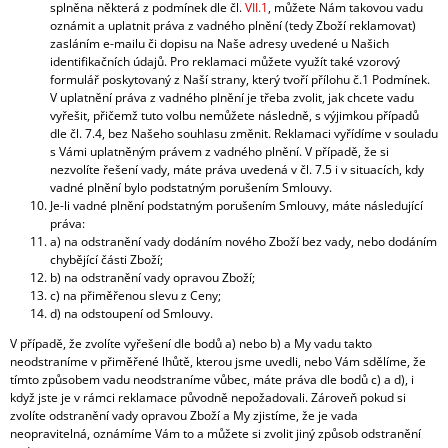
splněna některá z podmínek dle čl.
VII.1
, můžete Nám takovou vadu
oznámit a uplatnit práva z vadného plnění (tedy Zboží reklamovat)
zasláním e-mailu či dopisu na Naše adresy uvedené u Našich
identifikačních údajů. Pro reklamaci můžete využít také vzorový
formulář poskytovaný z Naší strany, který tvoří přílohu č.1 Podmínek.
V uplatnění práva z vadného plnění je třeba zvolit, jak chcete vadu
vyřešit, přičemž tuto volbu nemůžete následně, s výjimkou případů
dle čl. 7.4, bez Našeho souhlasu změnit. Reklamaci vyřídíme v souladu
s Vámi uplatněným právem z vadného plnění. V případě, že si
nezvolíte řešení vady, máte práva uvedená v čl. 7.5 i v situacích, kdy
vadné plnění bylo podstatným porušením Smlouvy.
Je-li vadné plnění podstatným porušením Smlouvy, máte následující
práva:
a) na odstranění vady dodáním nového Zboží bez vady, nebo dodáním
chybějící části Zboží;
b) na odstranění vady opravou Zboží;
c) na přiměřenou slevu z Ceny;
d) na odstoupení od Smlouvy.
V případě, že zvolíte vyřešení dle bodů a) nebo b) a My vadu takto
neodstraníme v přiměřené lhůtě, kterou jsme uvedli, nebo Vám sdělíme, že
tímto způsobem vadu neodstraníme vůbec, máte práva dle bodů c) a d), i
když jste je v rámci reklamace původně nepožadovali. Zároveň pokud si
zvolíte odstranění vady opravou Zboží a My zjistíme, že je vada
neopravitelná, oznámíme Vám to a můžete si zvolit jiný způsob odstranění