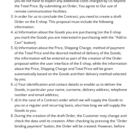
you do not have to expect any additional costs charged by Us beyond
the Total Price. By submitting an Order, You agree to Our use of
remote communication facilities.
In order for us to conclude the Contract, you need to create a draft
Order on the E-shop. This proposal must include the following
information:
a) Information about the Goods you are purchasing (on the E-shop
you mark the Goods you are interested in purchasing with the "Add to
Cart" button);
b) Information about the Price, Shipping Charge, method of payment
of the Total Price and the desired method of delivery of the Goods;
this information will be entered as part of the creation of the Order
proposal within the user interface of the E-shop, while the information
about the Price, Shipping Charge and Total Price will be given
automatically based on the Goods and their delivery method selected
by you;
c) Your identification and contact details to enable us to deliver the
Goods, in particular your name, surname, delivery address, telephone
number and email address;
d) In the case of a Contract under which we will supply the Goods to
you on a regular and recurring basis, also how long we will supply the
Goods to you.
During the creation of the draft Order, the Customer may change and
check the data until its creation. After checking by pressing the "Order
binding payment" button, the Order will be created. However, before