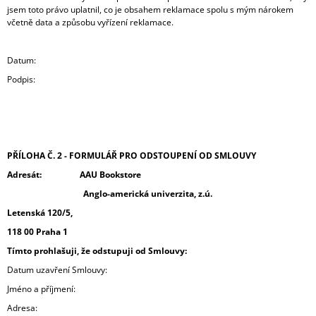
jsem toto právo uplatnil, co je obsahem reklamace spolu s mým nárokem
včetně data a způsobu vyřízení reklamace.
Datum:
Podpis:
PŘÍLOHA Č. 2 - FORMULÁŘ PRO ODSTOUPENÍ OD SMLOUVY
Adresát:
AAU Bookstore
Anglo-americká univerzita, z.ú.
Letenská 120/5,
118 00 Praha 1
Tímto prohlašuji, že odstupuji od Smlouvy:
Datum uzavření Smlouvy:
Jméno a příjmení:
Adresa: