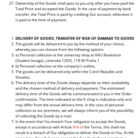
Ownership of the Goods shall pass to you only after you have paid the
Total Price and accepted the Goods. In the case of payment by bank
transfer, the Total Price is paid by crediting Our account, otherwise it
is paid at the time of payment.
DELIVERY OF GOODS, TRANSFER OF RISK OF DAMAGE TO GOODS
The goods will be delivered to you by the method of your choice,
whereby you can choose from the following options:
a) Personal collection at the university shop at AAU Bookstore
(Student lounge), Letenská 120/5, 118 00 Praha 1
b) Personal collection at the company's outlets.
The goods can be delivered only within the Czech Republic and
Slovakia.
The delivery time of the Goods always depends on their availability
and the chosen method of delivery and payment. The estimated
delivery time of the Goods will be communicated to you in the Order
confirmation. The time indicated on the E-shop is indicative only and
may differ from the actual delivery time. In the case of personal
collection at our premises, we will always inform you of the possibility
of collecting the Goods by e-mail.
In the event that You breach Your obligation to accept the Goods,
except in accordance with Article
VI.4 of
the Terms, this shall not
result in a breach of Our obligation to deliver the Goods to You. At the