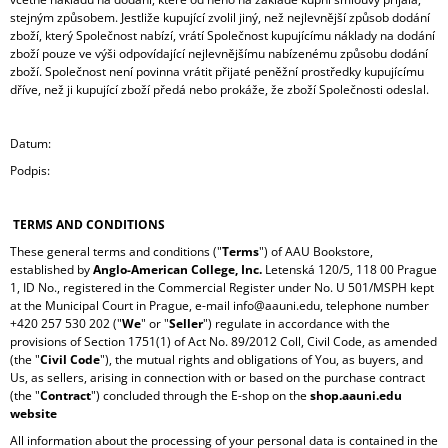
stejným způsobem. Jestliže kupující zvolil jiný, než nejlevnější způsob dodání
zboží, který Společnost nabízí, vrátí Společnost kupujícímu náklady na dodání
zboží pouze ve výši odpovídající nejlevnějšímu nabízenému způsobu dodání
zboží. Společnost není povinna vrátit přijaté peněžní prostředky kupujícímu
dříve, než ji kupující zboží předá nebo prokáže, že zboží Společnosti odeslal.
Datum:
Podpis:
TERMS AND CONDITIONS
These general terms and conditions ("
Terms
") of AAU Bookstore,
established by
Anglo-American College, Inc.
Letenská 120/5, 118 00 Prague
1, ID No., registered in the Commercial Register under No. U 501/MSPH kept
at the Municipal Court in Prague, e-mail info@aauni.edu, telephone number
+420 257 530 202 ("
We
" or "
Seller
") regulate in accordance with the
provisions of Section 1751(1) of Act No. 89/2012 Coll, Civil Code, as amended
(the "
Civil Code
"), the mutual rights and obligations of You, as buyers, and
Us, as sellers, arising in connection with or based on the purchase contract
(the "
Contract
") concluded through the E-shop on the
shop.aauni.edu
website
All information about the processing of your personal data is contained in the