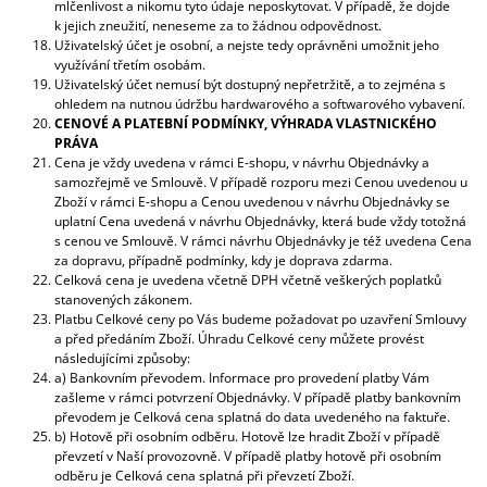
mlčenlivost a nikomu tyto údaje neposkytovat. V případě, že dojde
k jejich zneužití, neneseme za to žádnou odpovědnost.
Uživatelský účet je osobní, a nejste tedy oprávněni umožnit jeho
využívání třetím osobám.
Uživatelský účet nemusí být dostupný nepřetržitě, a to zejména s
ohledem na nutnou údržbu hardwarového a softwarového vybavení.
CENOVÉ A PLATEBNÍ PODMÍNKY, VÝHRADA VLASTNICKÉHO
PRÁVA
Cena je vždy uvedena v rámci E-shopu, v návrhu Objednávky a
samozřejmě ve Smlouvě. V případě rozporu mezi Cenou uvedenou u
Zboží v rámci E-shopu a Cenou uvedenou v návrhu Objednávky se
uplatní Cena uvedená v návrhu Objednávky, která bude vždy totožná
s cenou ve Smlouvě. V rámci návrhu Objednávky je též uvedena Cena
za dopravu, případně podmínky, kdy je doprava zdarma.
Celková cena je uvedena včetně DPH včetně veškerých poplatků
stanovených zákonem.
Platbu Celkové ceny po Vás budeme požadovat po uzavření Smlouvy
a před předáním Zboží. Úhradu Celkové ceny můžete provést
následujícími způsoby:
a) Bankovním převodem. Informace pro provedení platby Vám
zašleme v rámci potvrzení Objednávky. V případě platby bankovním
převodem je Celková cena splatná do data uvedeného na faktuře.
b) Hotově při osobním odběru. Hotově lze hradit Zboží v případě
převzetí v Naší provozovně. V případě platby hotově při osobním
odběru je Celková cena splatná při převzetí Zboží.