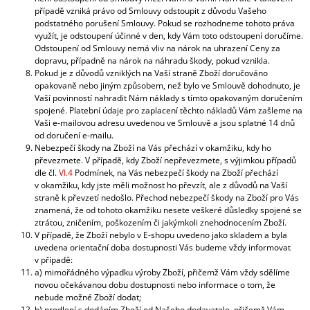
případě vzniká právo od Smlouvy odstoupit z důvodu Vašeho
podstatného porušení Smlouvy. Pokud se rozhodneme tohoto práva
využít, je odstoupení účinné v den, kdy Vám toto odstoupení doručíme.
Odstoupení od Smlouvy nemá vliv na nárok na uhrazení Ceny za
dopravu, případně na nárok na náhradu škody, pokud vznikla.
Pokud je z důvodů vzniklých na Vaší straně Zboží doručováno
opakovaně nebo jiným způsobem, než bylo ve Smlouvě dohodnuto, je
Vaší povinností nahradit Nám náklady s tímto opakovaným doručením
spojené. Platební údaje pro zaplacení těchto nákladů Vám zašleme na
Vaši e-mailovou adresu uvedenou ve Smlouvě a jsou splatné 14 dnů
od doručení e-mailu.
Nebezpečí škody na Zboží na Vás přechází v okamžiku, kdy ho
převezmete. V případě, kdy Zboží nepřevezmete, s výjimkou případů
dle čl.
VI.4
Podmínek, na Vás nebezpečí škody na Zboží přechází
v okamžiku, kdy jste měli možnost ho převzít, ale z důvodů na Vaší
straně k převzetí nedošlo. Přechod nebezpečí škody na Zboží pro Vás
znamená, že od tohoto okamžiku nesete veškeré důsledky spojené se
ztrátou, zničením, poškozením či jakýmkoli znehodnocením Zboží.
V případě, že Zboží nebylo v E-shopu uvedeno jako skladem a byla
uvedena orientační doba dostupnosti Vás budeme vždy informovat
v případě:
a) mimořádného výpadku výroby Zboží, přičemž Vám vždy sdělíme
novou očekávanou dobu dostupnosti nebo informace o tom, že
nebude možné Zboží dodat;
b) prodlení s dodáním Zboží od Našeho dodavatele, přičemž Vám