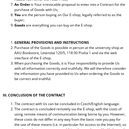
An Order
is Your irrevocable proposal to enter into a Contract for the
purchase of Goods with Us;
You
are the person buying on Our E-shop, legally referred to as the
buyer;
Goods
are everything you can buy on the E-shop.
GENERAL PROVISIONS AND INSTRUCTIONS
Purchase of the Goods is possible in person at the university shop at
AAU Bookstore, Letenská 120/5, 118 00 Praha 1 and via the web
interface of the E-shop.
When purchasing the Goods, it is Your responsibility to provide Us
with all information correctly and truthfully. We will therefore consider
the information you have provided to Us when ordering the Goods to
be correct and truthful.
III. CONCLUSION OF THE CONTRACT
The contract with Us can be concluded in Czech/English language.
The contract is concluded remotely via the E-shop, with the costs of
using remote means of communication being borne by you. However,
these costs do not differ in any way from the basic rate you pay for
the use of these means (i.e. in particular for access to the Internet), so