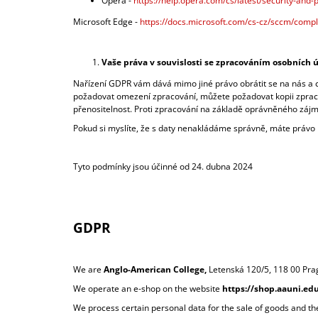
Opera -
https://help.opera.com/cs/latest/security-and-p
Microsoft Edge -
https://docs.microsoft.com/cs-cz/sccm/compl
Vaše práva v souvislosti se zpracováním osobních 
Nařízení GDPR vám dává mimo jiné právo obrátit se na nás a c
požadovat omezení zpracování, můžete požadovat kopii zpraco
přenositelnost. Proti zpracování na základě oprávněného zájm
Pokud si myslíte, že s daty nenakládáme správně, máte právo 
Tyto podmínky jsou účinné od 24. dubna 2024
GDPR
We are
Anglo-American College,
Letenská 120/5, 118 00 Pra
We operate an e-shop on the website
https://shop.aauni.ed
We process certain personal data for the sale of goods and th