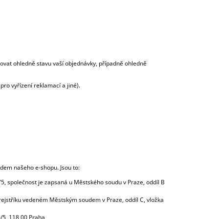
ovat ohledně stavu vaší objednávky, případně ohledně
ro vyřízení reklamací a jiné).
odem našeho e-shopu. Jsou to:
75, společnost je zapsaná u Městského soudu v Praze, oddíl B
 rejstříku vedeném Městským soudem v Praze, oddíl C, vložka
/5, 118 00 Praha