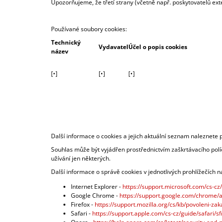
Upozorňujeme, že třetí strany (včetně např. poskytovatelů e
Používané soubory cookies:
Technický
Vydavatel
Účel o popis cookies
název
[•]
[•]
[•]
Další informace o cookies a jejich aktuální seznam naleznete p
Souhlas může být vyjádřen prostřednictvím zaškrtávacího políč
užívání jen některých.
Další informace o správě cookies v jednotlivých prohlížečích 
Internet Explorer -
https://support.microsoft.com/cs-c
Google Chrome -
https://support.google.com/chrom
Firefox -
https://support.mozilla.org/cs/kb/povoleni-za
Safari -
https://support.apple.com/cs-cz/guide/safari/