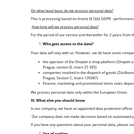
On what legal basis do we process personal data?
This is processing based on Article 6(1)(b) GDPR - performance
How long will we process personal data?
For the period of our service and thereafter for 2 years from t
Who gets access to the data?
Your data will stay with us. However, we do have some compan
the operator of the Shoptet e-shop platform (Shoptet a
Prague, section B, insert 25 395)
companies involved in the dispatch of goods (Zásilkov
Prague, Section C, Insert 139387)
Finance, marketing and promotional items sales depar
We process personal data only within the European Union.
III. What else you should know
In our company, we have an appointed data protection officer
Our company does not make decisions based on automated pro
If you have any questions about your personal data, please co
Use of cookies