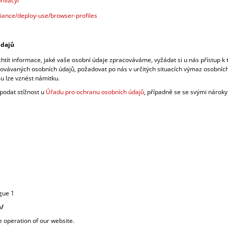
rivacy/
iance/deploy-use/browser-profiles
údajů
htít informace, jaké vaše osobní údaje zpracováváme, vyžádat si u nás přístup k 
vávaných osobních údajů, požadovat po nás v určitých situacích výmaz osobních 
u lze vznést námitku.
podat stížnost u
Úřadu pro ochranu osobních údajů
, případně se se svými nároky
gue 1
u/
e operation of our website.