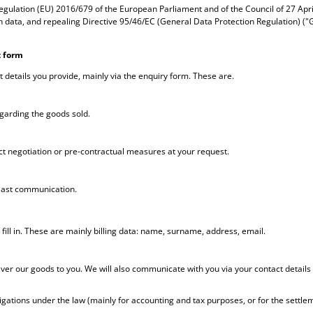
egulation (EU) 2016/679 of the European Parliament and of the Council of 27 Apri
 data, and repealing Directive 95/46/EC (General Data Protection Regulation) (
t form
t details you provide, mainly via the enquiry form. These are.
garding the goods sold.
act negotiation or pre-contractual measures at your request.
 last communication.
fill in. These are mainly billing data: name, surname, address, email.
liver our goods to you. We will also communicate with you via your contact details
ligations under the law (mainly for accounting and tax purposes, or for the settlem