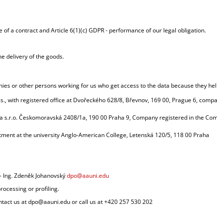
 of a contract and Article 6(1)(c) GDPR - performance of our legal obligation.
he delivery of the goods.
ies or other persons working for us who get access to the data because they hel
.s., with registered office at Dvořeckého 628/8, Břevnov, 169 00, Prague 6, compa
na s.r.o. Českomoravská 2408/1a, 190 00 Praha 9, Company registered in the Com
tment at the university Anglo-American College, Letenská 120/5, 118 00 Praha
 - Ing. Zdeněk Johanovský
dpo@aauni.edu
cessing or profiling.
ntact us at dpo@aauni.edu or call us at +420 257 530 202