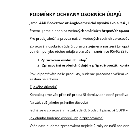
390 Kč
PODMÍNKY OCHRANY OSOBNÍCH ÚDAJŮ
Jsme
AAU Bookstore at Anglo-americká vysoká škola, z.ú.,
Provozujeme e-shop na webových stránkách
https://shop.aa
Pro prodej zboží a provoz našich webových stránek zpracová
Zpracování osobních údajů upravuje zejména nařízení Evropsk
volném pohybu těchto údajů a o zrušení směrnice 95/46/ES (o
Zpracování osobních údajů
Zpracování osobních údajů v případě použití kont
Pokud poptáváte naše produkty, budeme pracovat s vašimi konta
zaslání na adresu.
Z jakého důvodu?
Kontaktujeme vás přes ně pro další domluvu ohledně prodáva
Na základě jakého právního důvodu?
Jedná se o zpracování na základě čl. 6 odst. 1 písm. b) GDPR 
Jak dlouho budeme osobní údaje zpracovávat?
Vaše data budeme zpracovávat nejdéle 2 roky od naší posled