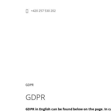
C
Skip
to
A
BACK
BACK
+420 257 530 202
content
SHOPPING
SHOPPING
R
T
W
Home
GDPR
GDPR
ECO KEEP CUP
GDPR in English can be found below on the page. In cas