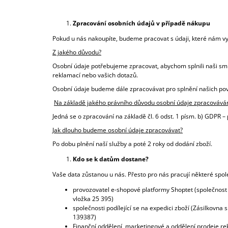
Zpracování osobních údajů v případě nákupu
Pokud u nás nakoupíte, budeme pracovat s údaji, které nám vypl
Z jakého důvodu?
Osobní údaje potřebujeme zpracovat, abychom splnili naši sm
reklamací nebo vašich dotazů.
Osobní údaje budeme dále zpracovávat pro splnění našich povin
Na základě jakého právního důvodu osobní údaje zpracováv
Jedná se o zpracování na základě čl. 6 odst. 1 písm. b) GDPR – 
Jak dlouho budeme osobní údaje zpracovávat?
Po dobu plnění naší služby a poté 2 roky od dodání zboží.
Kdo se k datům dostane?
Vaše data zůstanou u nás. Přesto pro nás pracují některé spo
provozovatel e-shopové platformy Shoptet (společnost 
vložka 25 395)
společnosti podílející se na expedici zboží (Zásilkov
139387)
Finanční oddělení, marketingové a oddělení prodeje re