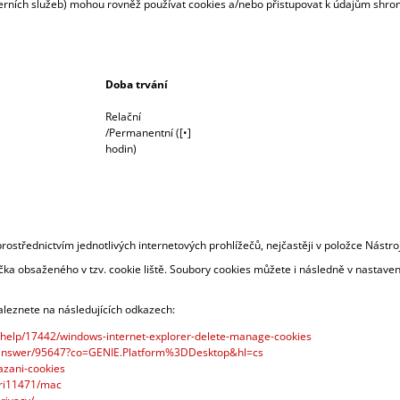
xterních služeb) mohou rovněž používat cookies a/nebo přistupovat k údajům s
Doba trvání
Relační
/Permanentní ([•]
hodin)
rostřednictvím jednotlivých internetových prohlížečů, nejčastěji v položce Nástro
ka obsaženého v tzv. cookie liště. Soubory cookies můžete i následně v nastaven
naleznete na následujících odkazech:
z/help/17442/windows-internet-explorer-delete-manage-cookies
e/answer/95647?co=GENIE.Platform%3DDesktop&hl=cs
kazani-cookies
sfri11471/mac