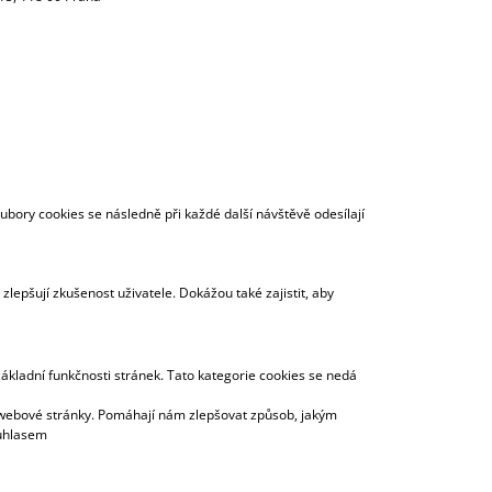
ubory cookies se následně při každé další návštěvě odesílají
lepšují zkušenost uživatele. Dokážou také zajistit, aby
základní funkčnosti stránek. Tato kategorie cookies se nedá
jí webové stránky. Pomáhají nám zlepšovat způsob, jakým
ouhlasem