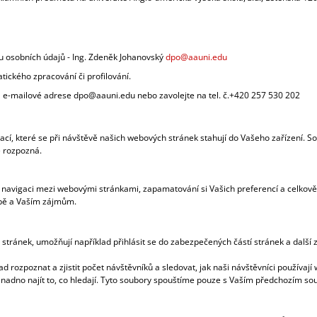
 osobních údajů - Ing. Zdeněk Johanovský
dpo@aauni.edu
ického zpracování či profilování.
a e-mailové adrese dpo@aauni.edu nebo zavolejte na tel. č.+420 257 530 202
cí, které se při návštěvě našich webových stránek stahují do Vašeho zařízení. So
e rozpozná.
í navigaci mezi webovými stránkami, zapamatování si Vašich preferencí a celkově z
obě a Vaším zájmům.
 stránek, umožňují například přihlásit se do zabezpečených částí stránek a další 
ad rozpoznat a zjistit počet návštěvníků a sledovat, jak naši návštěvníci používa
 snadno najít to, co hledají. Tyto soubory spouštíme pouze s Vaším předchozím s