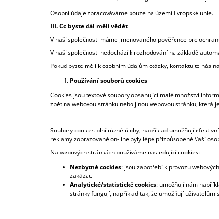
Osobní údaje zpracováváme pouze na území Evropské unie.
III. Co byste dál měli vědět
V naší společnosti máme jmenovaného pověřence pro ochranu
V naší společnosti nedochází k rozhodování na základě automat
Pokud byste měli k osobním údajům otázky, kontaktujte nás n
Používání souborů cookies
Cookies jsou textové soubory obsahující malé množství informa
zpět na webovou stránku nebo jinou webovou stránku, která j
Soubory cookies plní různé úlohy, například umožňují efektivn
reklamy zobrazované on-line byly lépe přizpůsobené Vaší os
Na webových stránkách používáme následující cookies:
Nezbytné cookies
: jsou zapotřebí k provozu webových
zakázat.
Analytické/statistické cookies
: umožňují nám napříkl
stránky fungují, například tak, že umožňují uživatelům