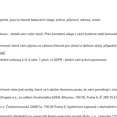
níte. Jsou to hlavně fakturační údaje: jméno, příjmení, adresa, email.
louvu – dodali vám naše zboží. Přes kontaktní údaje s vámi budeme také komunik
ností, které nám plynou ze zákona (hlavně pro účetní a daňové účely, případně p
áme?
plnění smlouvy a čl. 6 odst. 1 písm. c) GDPR – plnění naší právní povinnosti.
lečnosti nebo jiné osoby, které se k datům dostanou proto, že nám pomáhají s ch
Shoptet a.s., se sídlem Dvořeckého 628/8, Břevnov, 169 00, Praha 6, IČ 289 35 6
na s.r.o. Českomoravská 2408/1a, 190 00 Praha 9, Společnost zapsaná v obchodním
klamních předmětů na univerzitě Anglo-americká vysoká škola, z.ú.,
Letenská 120