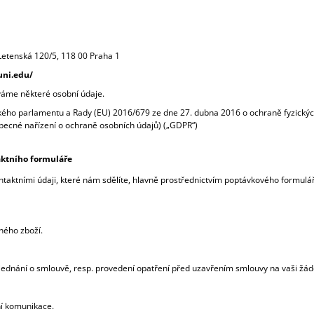
PRAGUE LINE
PEACOCK FEATH
380 Kč
480 Kč
Letenská 120/5, 118 00 Praha 1
uni.edu/
váme některé osobní údaje.
ého parlamentu a Rady (EU) 2016/679 ze dne 27. dubna 2016 o ochraně fyzických
becné nařízení o ochraně osobních údajů) („GDPR“)
aktního formuláře
ktními údaji, které nám sdělíte, hlavně prostřednictvím poptávkového formuláře.
ného zboží.
– jednání o smlouvě, resp. provedení opatření před uzavřením smlouvy na vaši žád
ní komunikace.